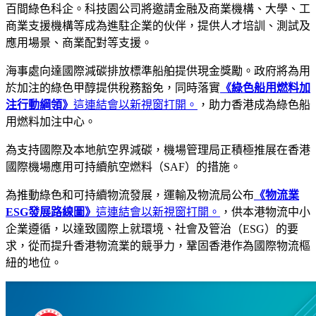
百間綠色科企。科技園公司將邀請金融及商業機構、大學、工
商業支援機構等成為進駐企業的伙伴，提供人才培訓、測試及
應用場景、商業配對等支援。
海事處向達國際減碳排放標準船舶提供現金獎勵。政府將為用
於加注的綠色甲醇提供稅務豁免，同時落實
《綠色船用燃料加
注行動綱領》
這連結會以新視窗打開。
，助力香港成為綠色船
用燃料加注中心。
為支持國際及本地航空界減碳，機場管理局正積極推展在香港
國際機場應用可持續航空燃料（SAF）的措施。
為推動綠色和可持續物流發展，運輸及物流局公布
《物流業
ESG發展路線圖》
這連結會以新視窗打開。
，供本港物流中小
企業遵循，以達致國際上就環境、社會及管治（ESG）的要
求，從而提升香港物流業的競爭力，鞏固香港作為國際物流樞
紐的地位。