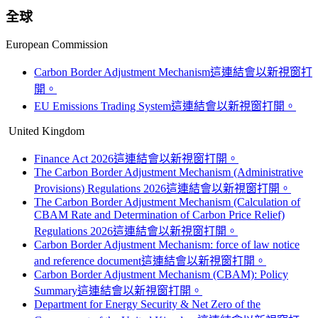
全球
European Commission
Carbon Border Adjustment Mechanism
這連結會以新視窗打
開。
EU Emissions Trading System
這連結會以新視窗打開。
United Kingdom
Finance Act 2026
這連結會以新視窗打開。
The Carbon Border Adjustment Mechanism (Administrative
Provisions) Regulations 2026
這連結會以新視窗打開。
The Carbon Border Adjustment Mechanism (Calculation of
CBAM Rate and Determination of Carbon Price Relief)
Regulations 2026
這連結會以新視窗打開。
Carbon Border Adjustment Mechanism: force of law notice
and reference document
這連結會以新視窗打開。
Carbon Border Adjustment Mechanism (CBAM): Policy
Summary
這連結會以新視窗打開。
Department for Energy Security & Net Zero of the