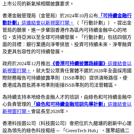
上市公司的新氣候相關披露要求。
香港金融管理局（金管局）於2024年10月公布
「可持續金融行
動計劃」
這連結會以新視窗打開。
（「行動計劃」），提出金
管局的願景，進一步鞏固香港作為區內可持續金融中心的地
位，支持亞洲以至全球可持續發展。「行動計劃」包括四個方
面的目標：銀行業邁向淨零排放、投資可持續未來、淨零融資
及更具包容性的可持續發展。
政府於2024年12月推出
《香港可持續披露路線圖》
這連結會以
新視窗打開。
，就大型公眾責任實體不遲於2028年全面採用國
際財務報告可持續披露準則（ISSB準則）提供清晰路徑，使
香港成為首批將本地準則銜接ISSB準則的司法管轄區。
為持續支持本地綠色金融人才的培訓，由綠色和可持續金融中
心負責管理的
「綠色和可持續金融培訓先導計劃」
這連結會以
新視窗打開。
會延長至2028年。
香港科技園公司（科技園公司）會把位於九龍塘的創新中心建
設為領先的綠色科技樞紐 ─ 「GreenTech Hub」，匯聚超過二