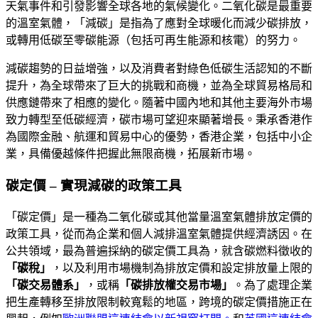
天氣事件和引發影響全球各地的氣候變化。二氧化碳是最重要
的溫室氣體，「減碳」是指為了應對全球暖化而減少碳排放，
或轉用低碳至零碳能源（包括可再生能源和核電）的努力。
減碳趨勢的日益增強，以及消費者對綠色低碳生活認知的不斷
提升，為全球帶來了巨大的挑戰和商機，並為全球貿易格局和
供應鏈帶來了相應的變化。隨著中國內地和其他主要海外市場
致力轉型至低碳經濟，碳市場可望迎來顯著增長。秉承香港作
為國際金融、航運和貿易中心的優勢，香港企業，包括中小企
業，具備優越條件把握此無限商機，拓展新市場。
碳定價 – 實現減碳的政策工具
「碳定價」是一種為二氧化碳或其他當量溫室氣體排放定價的
政策工具，從而為企業和個人減排溫室氣體提供經濟誘因。在
公共領域，最為普遍採納的碳定價工具為，就含碳燃料徵收的
「碳稅」
，以及利用市場機制為排放定價和設定排放量上限的
「碳交易體系」
，或稱
「碳排放權交易市場」
。為了處理企業
把生產轉移至排放限制較寬鬆的地區，跨境的碳定價措施正在