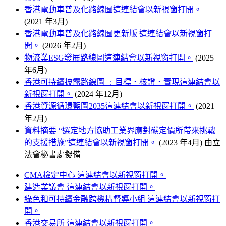
香港電動車普及化路線圖
這連結會以新視窗打開。
(2021 年3月)
香港電動車普及化路線圖更新版
這連結會以新視窗打
開。
(2026 年2月)
物流業ESG發展路線圖
這連結會以新視窗打開。
(2025
年6月)
香港可持續披露路線圖 ﹕目標．核證．實現
這連結會以
新視窗打開。
(2024 年12月)
香港資源循環藍圖2035
這連結會以新視窗打開。
(2021
年2月)
資料摘要 “選定地方協助工業界應對碳定價所帶來挑戰
的支援措施”
這連結會以新視窗打開。
(2023 年4月) 由立
法會秘書處擬備
CMA檢定中心
這連結會以新視窗打開。
建造業議會
這連結會以新視窗打開。
綠色和可持續金融跨機構督導小組
這連結會以新視窗打
開。
香港交易所
這連結會以新視窗打開。