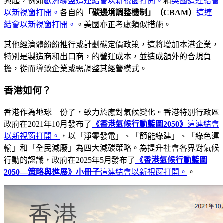
興起，例如
歐洲聯盟
這連結會以新視窗打開。
和
英國
這連結會
以新視窗打開。
各自的
「碳邊境調整機制」（CBAM）
這連
結會以新視窗打開。
。美國亦正考慮類似措施。
其他經濟體紛紛推行或計劃碳定價政策，這將增加本港企業，
特別是製造商和出口商，的營運成本，並造成額外的合規負
擔，從而導致企業或需調整其經營模式。
香港如何？
香港作為地球一份子，致力於應對氣候變化。香港特別行政區
政府在2021年10月發布了
《香港氣候行動藍圖2050》
這連結會
以新視窗打開。
，以「淨零發電」、「節能綠建」、「綠色運
輸」和「全民減廢」為四大減碳策略。為提升社會各界對氣候
行動的認識，政府在2025年5月發布了
《香港氣候行動藍圖
2050—策略與進展》小冊子
這連結會以新視窗打開。
。